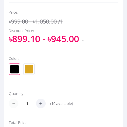
Price:
৳999.00 - ৳1,050.00
/1
Discount Price:
৳899.10 - ৳945.00
/1
Color:
Quantity:
(
10
available)
Total Price: