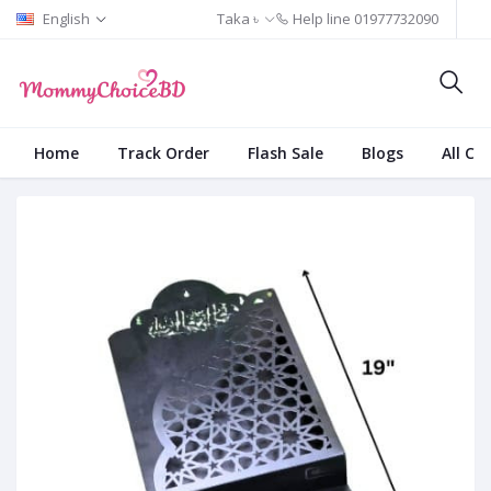
English
Taka ৳
Help line
01977732090
Home
Track Order
Flash Sale
Blogs
All Ca