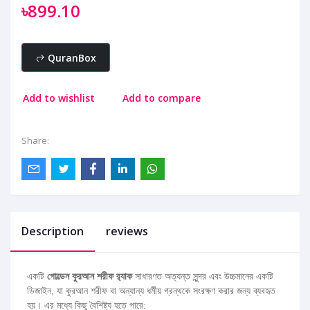
৳899.10
QuranBox
Add to wishlist
Add to compare
Share:
Description
reviews
একটি
গোল্ডেন কুরআন শরীফ র‍্যাক
সাধারণত অত্যন্ত সুন্দর এবং উচ্চমানের একটি
ডিজাইন, যা কুরআন শরীফ বা অন্যান্য ধর্মীয় গ্রন্থকে সংরক্ষণ করার জন্য ব্যবহৃত
হয়। এর মধ্যে কিছু বৈশিষ্ট্য হতে পারে: