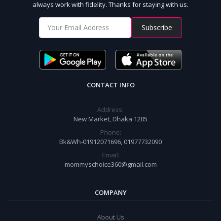
always work with fidelity. Thanks for staying with us.
Subscribe
CONTACT INFO
Address:
New Market, Dhaka 1205
Phone:
Bk&Wh-01912071696, 01977732090
Email:
mommyschoice360@gmail.com
COMPANY
About Us