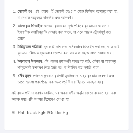
সোনালী রঙ
: এই র‍্যাক র্টি সোনালী রঙের বা গোল্ড ফিনিশে প্রস্তুত করা হয়,
যা দেখতে অত্যন্ত রাজকীয় এবং আকর্ষণীয়।
আলঙ্কৃত ডিজাইন
: অনেক র‍্যাককের পৃষ্ঠে পবিত্র কুরআনের আয়াত বা
ইসলামিক ক্যালিগ্রাফি খোদাই করা থাকে, যা একে আরও সৌন্দর্যপূর্ণ করে
তোলে।
বৈচিত্র্যময় কাঠামো
: র‍্যাক টি সাধারণত সঠিকভাবে ডিজাইন করা হয়, যাতে এটি
কুরআন শরীফকে সুন্দরভাবে স্থাপন করা যায় এবং সহজে হাতে নেওয়া যায়।
উচ্চমানের উপকরণ
: এই ধরনের র‍্যাকগুলি সাধারণত কাঠ, মেটাল বা অন্যান্য
শক্তিশালী উপকরণ দিয়ে তৈরি হয়, যা দীর্ঘদিন ধরে স্থায়ী থাকে।
ধর্মীয় মূল্য
: গোল্ডেন কুরআন র‍্যাকটি মুসলিমদের মধ্যে কুরআন সংরক্ষণ এবং
তাতে শ্রদ্ধা প্রদর্শনের এক গুরুত্বপূর্ন উপায় হিসেবে ব্যবহৃত হয়।
এই র‍্যাক গুলি সাধারণত মসজিদ, ঘর অথবা ধর্মীয় অনুষ্ঠানস্থলে ব্যবহৃত হয়, এবং
অনেক সময় এটি উপহার হিসেবেও দেওয়া হয়।
SI: Rab-black-5g5d/Golder-6g